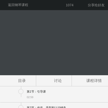
返回钢琴课程
1074
分享给好友
目录
讨论
课程详情
第1节：引导课
02:59
第2节：坐姿、手型和认识键盘