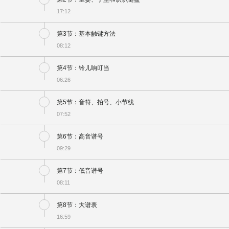
17:12
第3节：基本触键方法
08:12
第4节：铃儿响叮当
06:26
第5节：音符、拍号、小节线
07:52
第6节：高音谱号
09:29
第7节：低音谱号
08:11
第8节：大谱表
16:59